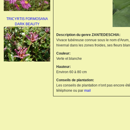
TRICYRTIS FORMOSANA
DARK BEAUTY
Description du genre ZANTEDESCHIA:
Vivace tubéreuse connue sous le nom d'Arum, e
hivernal dans les zones froides, ses fleurs blan
Couleur:
Verte et blanche
Hauteur:
AGAPANTHUS
Environ 60 à 80 cm
UMBELLATUS ALBUS
Conseils de plantation:
Les conseils de plantation n'ont pas encore été
téléphone ou par
mail
PAEONIA LACTIFLORA
BOWL OF BEAUTY