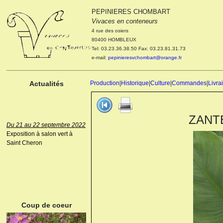
PEPINIERES CHOMBART
Le 04 et 05 octobre 2022
Vivaces en conteneurs
Portes ouvertes de la
4 rue des osiers
pépinière : Visite des
80400 HOMBLEUX
cultures, découverte des
Tel: 03.23.36.38.50 Fax: 03.23.81.31.73
nouveautés. Le rendez-vous
e-mail:
pepinieresvchombart@orange.fr
des passionnés Le mardi 04
octobre 2022. Le mercredi 05
octobre 2022.
Actualités
Production
|
Historique
|
Culture
|
Commandes
|
Livra
ZANTE
Du 21 au 22 septembre 2022
Exposition à salon vert à
Saint Cheron
ANEMONE HUPEHENSIS
PRINZ HEINRICH
Coup de coeur