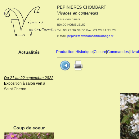
PEPINIERES CHOMBART
Le 04 et 05 octobre 2022
Vivaces en conteneurs
Portes ouvertes de la
4 rue des osiers
pépinière : Visite des
80400 HOMBLEUX
cultures, découverte des
Tel: 03.23.36.38.50 Fax: 03.23.81.31.73
nouveautés. Le rendez-vous
e-mail:
pepinieresvchombart@orange.fr
des passionnés Le mardi 04
octobre 2022. Le mercredi 05
octobre 2022.
Actualités
Production
|
Historique
|
Culture
|
Commandes
|
Livra
Du 21 au 22 septembre 2022
Exposition à salon vert à
Saint Cheron
ANEMONE HUPEHENSIS
PRINZ HEINRICH
Coup de coeur