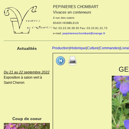
PEPINIERES CHOMBART
Le 04 et 05 octobre 2022
Vivaces en conteneurs
Portes ouvertes de la
4 rue des osiers
pépinière : Visite des
80400 HOMBLEUX
cultures, découverte des
Tel: 03.23.36.38.50 Fax: 03.23.81.31.73
nouveautés. Le rendez-vous
e-mail:
pepinieresvchombart@orange.fr
des passionnés Le mardi 04
octobre 2022. Le mercredi 05
octobre 2022.
Actualités
Production
|
Historique
|
Culture
|
Commandes
|
Livra
GER
Du 21 au 22 septembre 2022
Exposition à salon vert à
Saint Cheron
ANEMONE HUPEHENSIS
PRINZ HEINRICH
Coup de coeur