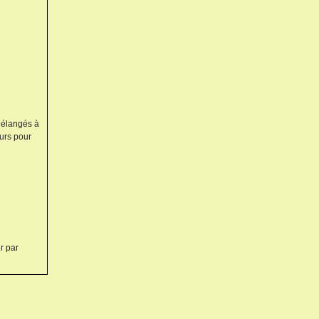
 Mélangés à
eurs pour
r par