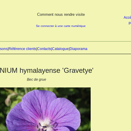
Comment nous rendre visite
Accè
p
Se connecter à une carte numérique
isons
|
Référence clients
|
Contacts
|
Catalogue
|
Diaporama
IUM hymalayense 'Gravetye'
Bec de grue