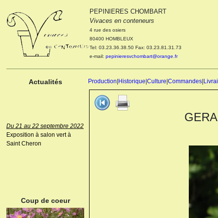
PEPINIERES CHOMBART
Le 04 et 05 octobre 2022
Vivaces en conteneurs
Portes ouvertes de la
4 rue des osiers
pépinière : Visite des
80400 HOMBLEUX
cultures, découverte des
Tel: 03.23.36.38.50 Fax: 03.23.81.31.73
nouveautés. Le rendez-vous
e-mail:
pepinieresvchombart@orange.fr
des passionnés Le mardi 04
octobre 2022. Le mercredi 05
octobre 2022.
Actualités
Production
|
Historique
|
Culture
|
Commandes
|
Livra
GERAN
Du 21 au 22 septembre 2022
Exposition à salon vert à
Saint Cheron
ANEMONE HUPEHENSIS
PRINZ HEINRICH
Coup de coeur