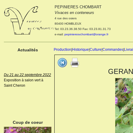
PEPINIERES CHOMBART
Le 04 et 05 octobre 2022
Vivaces en conteneurs
Portes ouvertes de la
4 rue des osiers
pépinière : Visite des
80400 HOMBLEUX
cultures, découverte des
Tel: 03.23.36.38.50 Fax: 03.23.81.31.73
nouveautés. Le rendez-vous
e-mail:
pepinieresvchombart@orange.fr
des passionnés Le mardi 04
octobre 2022. Le mercredi 05
octobre 2022.
Actualités
Production
|
Historique
|
Culture
|
Commandes
|
Livra
GERANI
Du 21 au 22 septembre 2022
Exposition à salon vert à
Saint Cheron
ANEMONE HUPEHENSIS
PRINZ HEINRICH
Coup de coeur