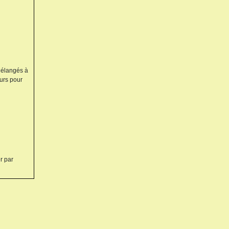
 Mélangés à
eurs pour
r par