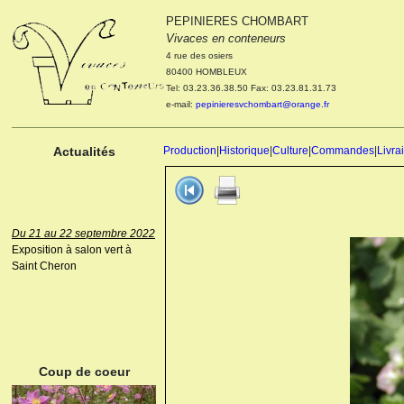
PEPINIERES CHOMBART
Le 04 et 05 octobre 2022
Vivaces en conteneurs
Portes ouvertes de la
4 rue des osiers
pépinière : Visite des
80400 HOMBLEUX
cultures, découverte des
Tel: 03.23.36.38.50 Fax: 03.23.81.31.73
nouveautés. Le rendez-vous
e-mail:
pepinieresvchombart@orange.fr
des passionnés Le mardi 04
octobre 2022. Le mercredi 05
octobre 2022.
Actualités
Production
|
Historique
|
Culture
|
Commandes
|
Livra
Du 21 au 22 septembre 2022
Exposition à salon vert à
Saint Cheron
ANEMONE HUPEHENSIS
PRINZ HEINRICH
Coup de coeur