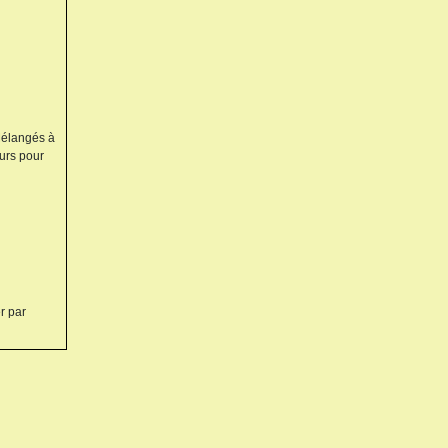
 Mélangés à
eurs pour
r par