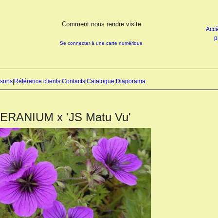
Comment nous rendre visite
Accè
p
Se connecter à une carte numérique
isons
|
Référence clients
|
Contacts
|
Catalogue
|
Diaporama
ERANIUM x 'JS Matu Vu'