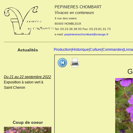
PEPINIERES CHOMBART
Le 04 et 05 octobre 2022
Vivaces en conteneurs
Portes ouvertes de la
4 rue des osiers
pépinière : Visite des
80400 HOMBLEUX
cultures, découverte des
Tel: 03.23.36.38.50 Fax: 03.23.81.31.73
nouveautés. Le rendez-vous
e-mail:
pepinieresvchombart@orange.fr
des passionnés Le mardi 04
octobre 2022. Le mercredi 05
octobre 2022.
Actualités
Production
|
Historique
|
Culture
|
Commandes
|
Livra
G
Du 21 au 22 septembre 2022
Exposition à salon vert à
Saint Cheron
ANEMONE HUPEHENSIS
PRINZ HEINRICH
Coup de coeur