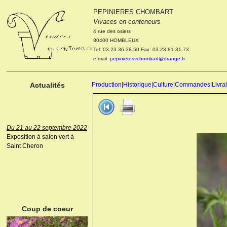
PEPINIERES CHOMBART
Le 04 et 05 octobre 2022
Vivaces en conteneurs
Portes ouvertes de la
4 rue des osiers
pépinière : Visite des
80400 HOMBLEUX
cultures, découverte des
Tel: 03.23.36.38.50 Fax: 03.23.81.31.73
nouveautés. Le rendez-vous
e-mail:
pepinieresvchombart@orange.fr
des passionnés Le mardi 04
octobre 2022. Le mercredi 05
octobre 2022.
Actualités
Production
|
Historique
|
Culture
|
Commandes
|
Livra
Du 21 au 22 septembre 2022
Exposition à salon vert à
Saint Cheron
ANEMONE HUPEHENSIS
PRINZ HEINRICH
Coup de coeur