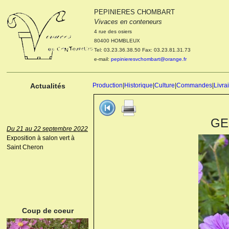
PEPINIERES CHOMBART
Le 04 et 05 octobre 2022
Vivaces en conteneurs
Portes ouvertes de la
4 rue des osiers
pépinière : Visite des
80400 HOMBLEUX
cultures, découverte des
Tel: 03.23.36.38.50 Fax: 03.23.81.31.73
nouveautés. Le rendez-vous
e-mail:
pepinieresvchombart@orange.fr
des passionnés Le mardi 04
octobre 2022. Le mercredi 05
octobre 2022.
Actualités
Production
|
Historique
|
Culture
|
Commandes
|
Livra
GER
Du 21 au 22 septembre 2022
Exposition à salon vert à
Saint Cheron
ANEMONE HUPEHENSIS
PRINZ HEINRICH
Coup de coeur