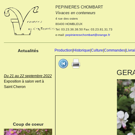
PEPINIERES CHOMBART
Le 04 et 05 octobre 2022
Vivaces en conteneurs
Portes ouvertes de la
4 rue des osiers
pépinière : Visite des
80400 HOMBLEUX
cultures, découverte des
Tel: 03.23.36.38.50 Fax: 03.23.81.31.73
nouveautés. Le rendez-vous
e-mail:
pepinieresvchombart@orange.fr
des passionnés Le mardi 04
octobre 2022. Le mercredi 05
octobre 2022.
Actualités
Production
|
Historique
|
Culture
|
Commandes
|
Livra
GERAN
Du 21 au 22 septembre 2022
Exposition à salon vert à
Saint Cheron
ANEMONE HUPEHENSIS
PRINZ HEINRICH
Coup de coeur