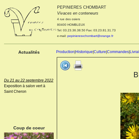
PEPINIERES CHOMBART
Le 04 et 05 octobre 2022
Vivaces en conteneurs
Portes ouvertes de la
4 rue des osiers
pépinière : Visite des
80400 HOMBLEUX
cultures, découverte des
Tel: 03.23.36.38.50 Fax: 03.23.81.31.73
nouveautés. Le rendez-vous
e-mail:
pepinieresvchombart@orange.fr
des passionnés Le mardi 04
octobre 2022. Le mercredi 05
octobre 2022.
Actualités
Production
|
Historique
|
Culture
|
Commandes
|
Livra
B
Du 21 au 22 septembre 2022
Exposition à salon vert à
Saint Cheron
ANEMONE HUPEHENSIS
PRINZ HEINRICH
Coup de coeur