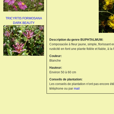
TRICYRTIS FORMOSANA
DARK BEAUTY
Description du genre BUPHTALMUM:
Composacée à fleur jaune, simple, florissant en
rusticité en font une plante fidèle et fiable, à l
Couleur:
Blanche
AGAPANTHUS
UMBELLATUS ALBUS
Hauteur:
Environ 50 à 60 cm
Conseils de plantation:
Les conseils de plantation n'ont pas encore été
téléphone ou par
mail
PAEONIA LACTIFLORA
BOWL OF BEAUTY