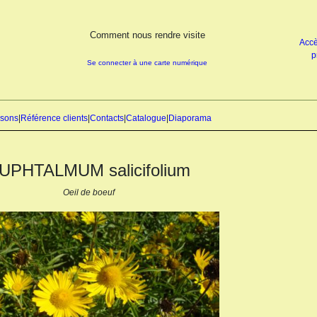
Comment nous rendre visite
Accè
p
Se connecter à une carte numérique
isons
|
Référence clients
|
Contacts
|
Catalogue
|
Diaporama
UPHTALMUM salicifolium
Oeil de boeuf