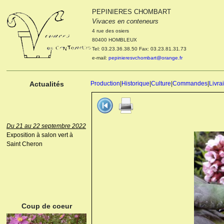
PEPINIERES CHOMBART
Le 04 et 05 octobre 2022
Vivaces en conteneurs
Portes ouvertes de la
4 rue des osiers
pépinière : Visite des
80400 HOMBLEUX
cultures, découverte des
Tel: 03.23.36.38.50 Fax: 03.23.81.31.73
nouveautés. Le rendez-vous
e-mail:
pepinieresvchombart@orange.fr
des passionnés Le mardi 04
octobre 2022. Le mercredi 05
octobre 2022.
Actualités
Production
|
Historique
|
Culture
|
Commandes
|
Livra
Du 21 au 22 septembre 2022
Exposition à salon vert à
Saint Cheron
ANEMONE HUPEHENSIS
PRINZ HEINRICH
Coup de coeur