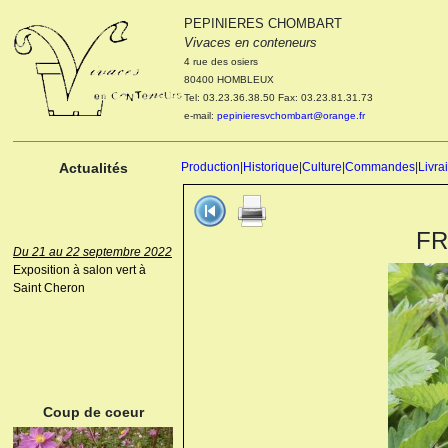
PEPINIERES CHOMBART
Le 04 et 05 octobre 2022
Vivaces en conteneurs
Portes ouvertes de la
4 rue des osiers
pépinière : Visite des
80400 HOMBLEUX
cultures, découverte des
Tel: 03.23.36.38.50 Fax: 03.23.81.31.73
nouveautés. Le rendez-vous
e-mail:
pepinieresvchombart@orange.fr
des passionnés Le mardi 04
octobre 2022. Le mercredi 05
octobre 2022.
Actualités
Production
|
Historique
|
Culture
|
Commandes
|
Livra
FR
Du 21 au 22 septembre 2022
Exposition à salon vert à
Saint Cheron
ANEMONE HUPEHENSIS
PRINZ HEINRICH
Coup de coeur