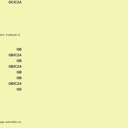
GC/C2A
tes. A planter à
GB
GB/C2A
GB
GB/C2A
GB
GB
GB/C2A
GD
llage amovible en