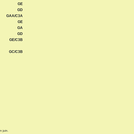
GE
GD
GAA/C3A
GE
GA
GD
GE/C3B
GC/C3B
n juin.