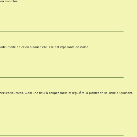
tion mi-ombre.
deur forte de céleri autour d'elle, elle est imposante en isolée.
 les fleuristes. C'est une fleur à couper, facile et régulière, à planter en sol riche et drainant.