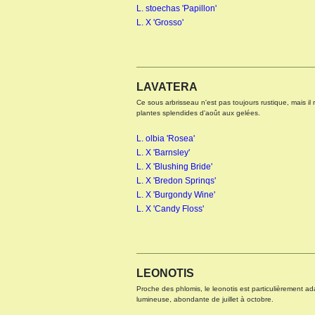
L. stoechas 'Papillon'
L. X 'Grosso'
LAVATERA
Ce sous arbrisseau n'est pas toujours rustique, mais il
KNIPHOFIA X WREXHAM
plantes splendides d'août aux gelées.
BUTTERCUP
L. olbia 'Rosea'
L. X 'Barnsley'
L. X 'Blushing Bride'
L. X 'Bredon Sprinqs'
L. X 'Burgondy Wine'
L. X 'Candy Floss'
LEONOTIS
Proche des phlomis, le leonotis est particulièrement a
lumineuse, abondante de juillet à octobre.