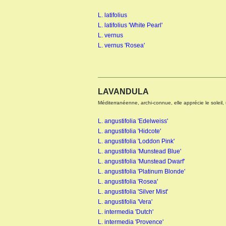
L. latifolius
L. latifolius 'White Pearl'
L. vernus
L. vernus 'Rosea'
KNIPHOFIA X ALCAZAR
LAVANDULA
Méditerranéenne, archi-connue, elle apprécie le soleil, u
L. angustifolia 'Edelweiss'
L. angustifolia 'Hidcote'
L. angustifolia 'Loddon Pink'
L. angustifolia 'Munstead Blue'
L. angustifolia 'Munstead Dwarf'
L. angustifolia 'Platinum Blonde'
KNIPHOFIA X ICE QUEEN
L. angustifolia 'Rosea'
L. angustifolia 'Silver Mist'
L. angustifolia 'Vera'
L. intermedia 'Dutch'
L. intermedia 'Provence'