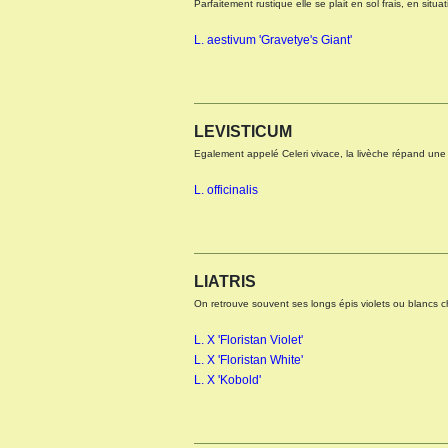
Parfaitement rustique elle se plait en sol frais, en situa
L. aestivum 'Gravetye's Giant'
LEVISTICUM
Egalement appelé Celeri vivace, la livèche répand une o
L. officinalis
LIATRIS
On retrouve souvent ses longs épis violets ou blancs chez
L. X 'Floristan Violet'
L. X 'Floristan White'
L. X 'Kobold'