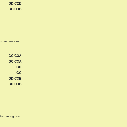
GD/C2B
GC/C3B
ous donnera des
GC/C3A
GC/C3A
GD
GC
GD/C3B
GD/C3B
aison orange est