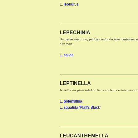
L. leonurus
LEPECHINIA
Un genre méconnu, parfois confondu avec certaines saug
hivernale.
L. salvia
LEPTINELLA
A mettre en plein soleil où leurs couleurs éclatantes font
L. potentillina
L. squalida 'Platt's Black'
LEUCANTHEMELLA