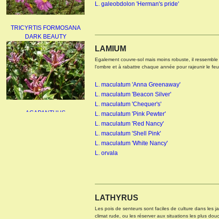
L. galeobdolon 'Herman's pride'
TRICYRTIS FORMOSANA
DARK BEAUTY
LAMIUM
Egalement couvre-sol mais moins robuste, il ressemble à
l'ombre et à rabattre chaque année pour rajeunir le feuil
L. maculatum 'Anna Greenaway'
L. maculatum 'Beacon Silver'
AGAPANTHUS
L. maculatum 'Chequer's'
UMBELLATUS ALBUS
L. maculatum 'Pink Pewter'
L. maculatum 'Red Nancy'
L. maculatum 'Shell Pink'
L. maculatum 'White Nancy'
L. orvala
PAEONIA LACTIFLORA
BOWL OF BEAUTY
LATHYRUS
Les pois de senteurs sont faciles de culture dans les jar
climat rude, ou les réserver aux situations les plus dou