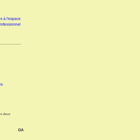
s à l'espace
rofessionnel
es
ses deux
GA