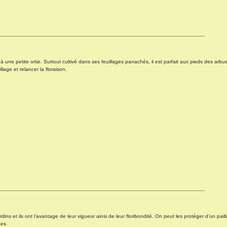
 une petite ortie. Surtout cultivé dans ses feuillages panachés, il est parfait aux pieds des arbus
lage et relancer la floraison.
dins et ils ont l’avantage de leur vigueur ainsi de leur floribondité. On peut les protéger d’un pai
ces.