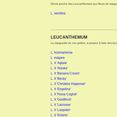
Genre proche des Leucanthemum aux fleurs de marguer
L. serotina
LEUCANTHEMUM
La marguerite de nos jardins, si propice à faire des bouq
L. hosmariense
L. vulgare
L. X 'Aglaïa'
L. X 'Alaska'
L. X 'Banana Cream'
L. X 'Becky'
L. X 'Christine Hageman'
L. X 'Engelina'
L. X 'Fiona Coghill'
L. X 'Goldfinch'
L. X 'Lacrosse'
L. X 'Laspider'
L. X 'Polaris'