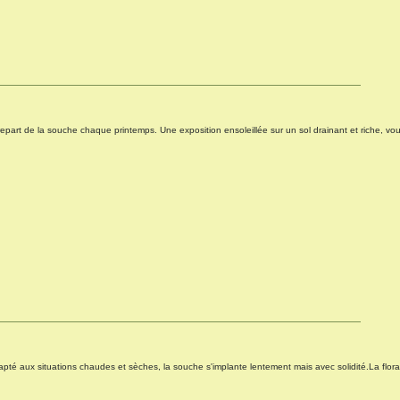
 repart de la souche chaque printemps. Une exposition ensoleillée sur un sol drainant et riche, v
dapté aux situations chaudes et sèches, la souche s'implante lentement mais avec solidité.La flor