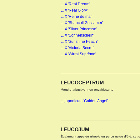
L. X 'Real Dream'
L. X 'Real Glory'
L. X 'Reine de mai'
L. X 'Shapcott Gossamer'
L. X 'Silver Princesse'
L. X 'Sonnenschein'
L. X 'Sunshine Peach'
L. X 'Victoria Secret'
L. X 'Wirral Suprême'
LEUCOCEPTRUM
Menthe arbustive, non envahissante.
L. japonicum 'Golden Angel'
LEUCOJUM
Également appelée nivéole ou perce neige d'été, cette 