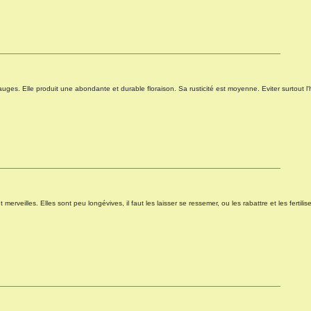
es. Elle produit une abondante et durable floraison. Sa rusticité est moyenne. Eviter surtout l'
 merveilles. Elles sont peu longévives, il faut les laisser se ressemer, ou les rabattre et les fertilis