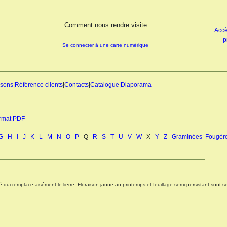
Comment nous rendre visite
Accè
p
Se connecter à une carte numérique
isons
|
Référence clients
|
Contacts
|
Catalogue
|
Diaporama
ormat PDF
G
H
I
J
K
L
M
N
O
P
Q
R
S
T
U
V
W
X
Y
Z
Graminées
Fougèr
 qui remplace aisément le lierre. Floraison jaune au printemps et feuillage semi-persistant sont 