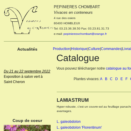
Le 04 et 05 octobre 2022
PEPINIERES CHOMBART
Portes ouvertes de la
Vivaces en conteneurs
pépinière : Visite des
cultures, découverte des
4 rue des osiers
nouveautés. Le rendez-vous
80400 HOMBLEUX
des passionnés Le mardi 04
Tel: 03.23.36.38.50 Fax: 03.23.81.31.73
octobre 2022. Le mercredi 05
e-mail:
pepinieresvchombart@orange.fr
octobre 2022.
Actualités
Production
|
Historique
|
Culture
|
Commandes
|
Livra
Catalogue
Du 21 au 22 septembre 2022
Vous pouvez télécharger notre
catalogue au f
Exposition à salon vert à
Saint Cheron
Plantes vivaces:
A
B
C
D
E
F
ANEMONE HUPEHENSIS
PRINZ HEINRICH
LAMIASTRUM
Hyper robuste, c'est un couvre-sol au feuillage panaché
avantages.
Coup de coeur
L. galeobdolon
L. galeobdolon 'Florentinum'