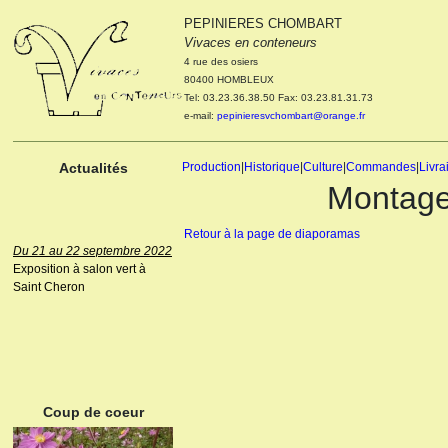
PEPINIERES CHOMBART
Le 04 et 05 octobre 2022
Vivaces en conteneurs
Portes ouvertes de la
4 rue des osiers
pépinière : Visite des
80400 HOMBLEUX
cultures, découverte des
Tel: 03.23.36.38.50 Fax: 03.23.81.31.73
nouveautés. Le rendez-vous
e-mail:
pepinieresvchombart@orange.fr
des passionnés Le mardi 04
octobre 2022. Le mercredi 05
octobre 2022.
Actualités
Production
|
Historique
|
Culture
|
Commandes
|
Livra
Montage 
Retour à la page de diaporamas
Du 21 au 22 septembre 2022
Exposition à salon vert à
Saint Cheron
ANEMONE HUPEHENSIS
PRINZ HEINRICH
Coup de coeur