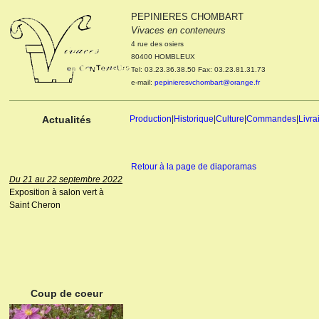
PEPINIERES CHOMBART
Le 04 et 05 octobre 2022
Vivaces en conteneurs
Portes ouvertes de la
4 rue des osiers
pépinière : Visite des
80400 HOMBLEUX
cultures, découverte des
Tel: 03.23.36.38.50 Fax: 03.23.81.31.73
nouveautés. Le rendez-vous
e-mail:
pepinieresvchombart@orange.fr
des passionnés Le mardi 04
octobre 2022. Le mercredi 05
octobre 2022.
Actualités
Production
|
Historique
|
Culture
|
Commandes
|
Livra
Retour à la page de diaporamas
Du 21 au 22 septembre 2022
Exposition à salon vert à
Saint Cheron
ANEMONE HUPEHENSIS
PRINZ HEINRICH
Coup de coeur