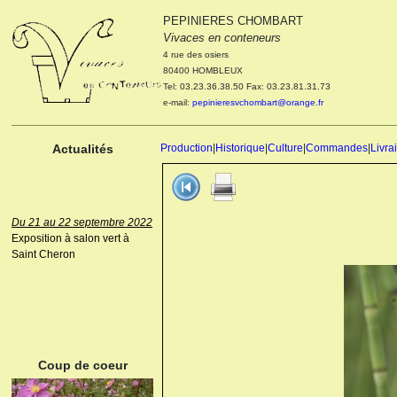
PEPINIERES CHOMBART
Le 04 et 05 octobre 2022
Vivaces en conteneurs
Portes ouvertes de la
4 rue des osiers
pépinière : Visite des
80400 HOMBLEUX
cultures, découverte des
Tel: 03.23.36.38.50 Fax: 03.23.81.31.73
nouveautés. Le rendez-vous
e-mail:
pepinieresvchombart@orange.fr
des passionnés Le mardi 04
octobre 2022. Le mercredi 05
octobre 2022.
Actualités
Production
|
Historique
|
Culture
|
Commandes
|
Livra
Du 21 au 22 septembre 2022
Exposition à salon vert à
Saint Cheron
ANEMONE HUPEHENSIS
PRINZ HEINRICH
Coup de coeur