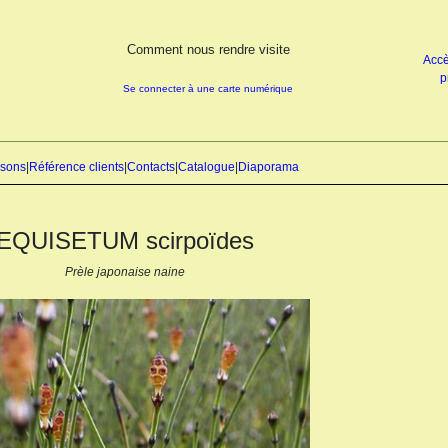
Comment nous rendre visite
Accè
p
Se connecter à une carte numérique
isons
|
Référence clients
|
Contacts
|
Catalogue
|
Diaporama
EQUISETUM scirpoïdes
Prèle japonaise naine