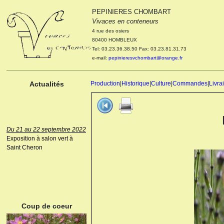
PEPINIERES CHOMBART
Le 04 et 05 octobre 2022
Vivaces en conteneurs
Portes ouvertes de la
4 rue des osiers
pépinière : Visite des
80400 HOMBLEUX
cultures, découverte des
Tel: 03.23.36.38.50 Fax: 03.23.81.31.73
nouveautés. Le rendez-vous
e-mail:
pepinieresvchombart@orange.fr
des passionnés Le mardi 04
octobre 2022. Le mercredi 05
octobre 2022.
Actualités
Production
|
Historique
|
Culture
|
Commandes
|
Livra
Du 21 au 22 septembre 2022
Exposition à salon vert à
Saint Cheron
ANEMONE HUPEHENSIS
PRINZ HEINRICH
Coup de coeur