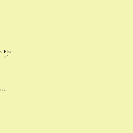
e. Elles
nt très
r par