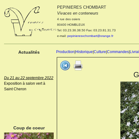
PEPINIERES CHOMBART
Le 04 et 05 octobre 2022
Vivaces en conteneurs
Portes ouvertes de la
4 rue des osiers
pépinière : Visite des
80400 HOMBLEUX
cultures, découverte des
Tel: 03.23.36.38.50 Fax: 03.23.81.31.73
nouveautés. Le rendez-vous
e-mail:
pepinieresvchombart@orange.fr
des passionnés Le mardi 04
octobre 2022. Le mercredi 05
octobre 2022.
Actualités
Production
|
Historique
|
Culture
|
Commandes
|
Livra
G
Du 21 au 22 septembre 2022
Exposition à salon vert à
Saint Cheron
ANEMONE HUPEHENSIS
PRINZ HEINRICH
Coup de coeur