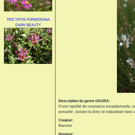
TRICYRTIS FORMOSANA
DARK BEAUTY
AGAPANTHUS
UMBELLATUS ALBUS
Description du genre GAURA:
D'une rapidité de croissance exceptionnelle, ce
annuelle ; laissez-la donc se naturaliser dans v
Couleur:
PAEONIA LACTIFLORA
Blanche
BOWL OF BEAUTY
Hauteur: