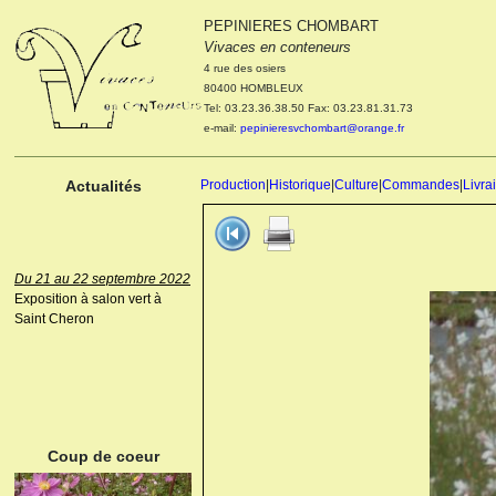
PEPINIERES CHOMBART
Le 04 et 05 octobre 2022
Vivaces en conteneurs
Portes ouvertes de la
4 rue des osiers
pépinière : Visite des
80400 HOMBLEUX
cultures, découverte des
Tel: 03.23.36.38.50 Fax: 03.23.81.31.73
nouveautés. Le rendez-vous
e-mail:
pepinieresvchombart@orange.fr
des passionnés Le mardi 04
octobre 2022. Le mercredi 05
octobre 2022.
Actualités
Production
|
Historique
|
Culture
|
Commandes
|
Livra
Du 21 au 22 septembre 2022
Exposition à salon vert à
Saint Cheron
ANEMONE HUPEHENSIS
PRINZ HEINRICH
Coup de coeur