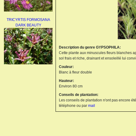
TRICYRTIS FORMOSANA
DARK BEAUTY
Description du genre GYPSOPHILA:
Cette plante aux minuscules fleurs blanches a
sol frais et riche, drainant et ensoleillé lui con
Couleur:
AGAPANTHUS
Blanc à fleur double
UMBELLATUS ALBUS
Hauteur:
Environ 80 cm
Conseils de plantation:
Les conseils de plantation n'ont pas encore été
téléphone ou par
mail
PAEONIA LACTIFLORA
BOWL OF BEAUTY