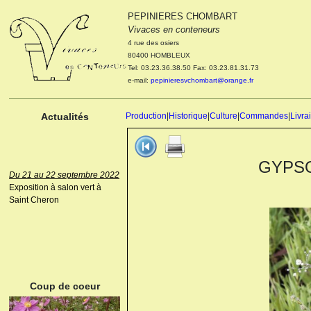
PEPINIERES CHOMBART
Le 04 et 05 octobre 2022
Vivaces en conteneurs
Portes ouvertes de la
4 rue des osiers
pépinière : Visite des
80400 HOMBLEUX
cultures, découverte des
Tel: 03.23.36.38.50 Fax: 03.23.81.31.73
nouveautés. Le rendez-vous
e-mail:
pepinieresvchombart@orange.fr
des passionnés Le mardi 04
octobre 2022. Le mercredi 05
octobre 2022.
Actualités
Production
|
Historique
|
Culture
|
Commandes
|
Livra
GYPSOPH
Du 21 au 22 septembre 2022
Exposition à salon vert à
Saint Cheron
ANEMONE HUPEHENSIS
PRINZ HEINRICH
Coup de coeur