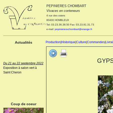
PEPINIERES CHOMBART
Le 04 et 05 octobre 2022
Vivaces en conteneurs
Portes ouvertes de la
4 rue des osiers
pépinière : Visite des
80400 HOMBLEUX
cultures, découverte des
Tel: 03.23.36.38.50 Fax: 03.23.81.31.73
nouveautés. Le rendez-vous
e-mail:
pepinieresvchombart@orange.fr
des passionnés Le mardi 04
octobre 2022. Le mercredi 05
octobre 2022.
Actualités
Production
|
Historique
|
Culture
|
Commandes
|
Livra
GYPSO
Du 21 au 22 septembre 2022
Exposition à salon vert à
Saint Cheron
ANEMONE HUPEHENSIS
PRINZ HEINRICH
Coup de coeur