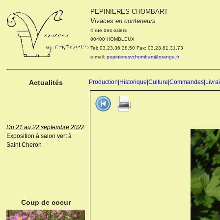
PEPINIERES CHOMBART
Le 04 et 05 octobre 2022
Vivaces en conteneurs
Portes ouvertes de la
4 rue des osiers
pépinière : Visite des
80400 HOMBLEUX
cultures, découverte des
Tel: 03.23.36.38.50 Fax: 03.23.81.31.73
nouveautés. Le rendez-vous
e-mail:
pepinieresvchombart@orange.fr
des passionnés Le mardi 04
octobre 2022. Le mercredi 05
octobre 2022.
Actualités
Production
|
Historique
|
Culture
|
Commandes
|
Livra
Du 21 au 22 septembre 2022
Exposition à salon vert à
Saint Cheron
ANEMONE HUPEHENSIS
PRINZ HEINRICH
Coup de coeur