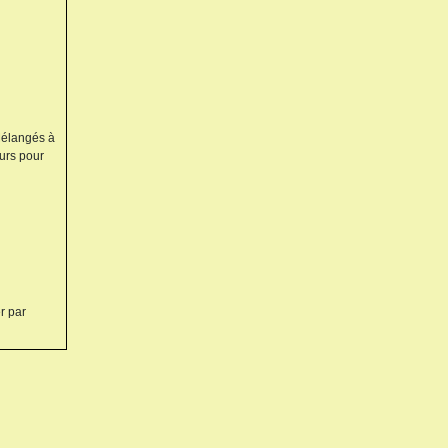
 Mélangés à
eurs pour
r par