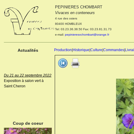
PEPINIERES CHOMBART
Le 04 et 05 octobre 2022
Vivaces en conteneurs
Portes ouvertes de la
4 rue des osiers
pépinière : Visite des
80400 HOMBLEUX
cultures, découverte des
Tel: 03.23.36.38.50 Fax: 03.23.81.31.73
nouveautés. Le rendez-vous
e-mail:
pepinieresvchombart@orange.fr
des passionnés Le mardi 04
octobre 2022. Le mercredi 05
octobre 2022.
Actualités
Production
|
Historique
|
Culture
|
Commandes
|
Livra
Du 21 au 22 septembre 2022
Exposition à salon vert à
Saint Cheron
ANEMONE HUPEHENSIS
PRINZ HEINRICH
Coup de coeur