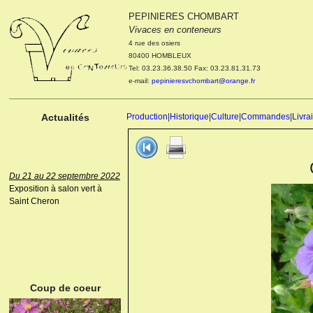
PEPINIERES CHOMBART
Le 04 et 05 octobre 2022
Vivaces en conteneurs
Portes ouvertes de la
4 rue des osiers
pépinière : Visite des
80400 HOMBLEUX
cultures, découverte des
Tel: 03.23.36.38.50 Fax: 03.23.81.31.73
nouveautés. Le rendez-vous
e-mail:
pepinieresvchombart@orange.fr
des passionnés Le mardi 04
octobre 2022. Le mercredi 05
octobre 2022.
Actualités
Production
|
Historique
|
Culture
|
Commandes
|
Livra
Du 21 au 22 septembre 2022
Exposition à salon vert à
Saint Cheron
ANEMONE HUPEHENSIS
PRINZ HEINRICH
Coup de coeur