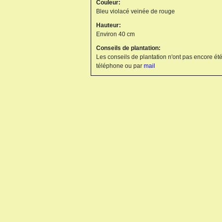
Couleur:
Bleu violacé veinée de rouge
Hauteur:
Environ 40 cm
Conseils de plantation:
Les conseils de plantation n'ont pas encore été
KNIPHOFIA X ALCAZAR
téléphone ou par
mail
KNIPHOFIA X ICE QUEEN