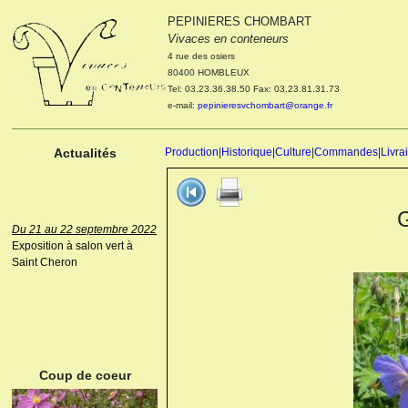
PEPINIERES CHOMBART
Le 04 et 05 octobre 2022
Vivaces en conteneurs
Portes ouvertes de la
4 rue des osiers
pépinière : Visite des
80400 HOMBLEUX
cultures, découverte des
Tel: 03.23.36.38.50 Fax: 03.23.81.31.73
nouveautés. Le rendez-vous
e-mail:
pepinieresvchombart@orange.fr
des passionnés Le mardi 04
octobre 2022. Le mercredi 05
octobre 2022.
Actualités
Production
|
Historique
|
Culture
|
Commandes
|
Livra
Du 21 au 22 septembre 2022
Exposition à salon vert à
Saint Cheron
ANEMONE HUPEHENSIS
PRINZ HEINRICH
Coup de coeur