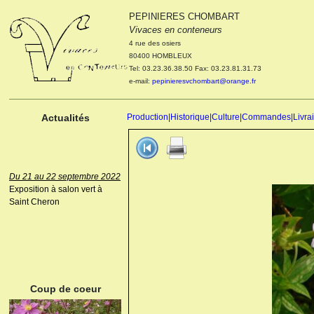
PEPINIERES CHOMBART
Le 04 et 05 octobre 2022
Vivaces en conteneurs
Portes ouvertes de la
4 rue des osiers
pépinière : Visite des
80400 HOMBLEUX
cultures, découverte des
Tel: 03.23.36.38.50 Fax: 03.23.81.31.73
nouveautés. Le rendez-vous
e-mail:
pepinieresvchombart@orange.fr
des passionnés Le mardi 04
octobre 2022. Le mercredi 05
octobre 2022.
Actualités
Production
|
Historique
|
Culture
|
Commandes
|
Livra
Du 21 au 22 septembre 2022
Exposition à salon vert à
Saint Cheron
ANEMONE HUPEHENSIS
PRINZ HEINRICH
Coup de coeur