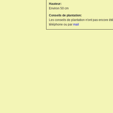
Hauteur:
Environ 50 cm
Conseils de plantation:
Les conseils de plantation n'ont pas encore été
téléphone ou par
mail
KNIPHOFIA X ALCAZAR
KNIPHOFIA X ICE QUEEN