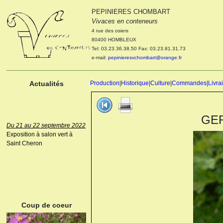
PEPINIERES CHOMBART
Le 04 et 05 octobre 2022
Vivaces en conteneurs
Portes ouvertes de la
4 rue des osiers
pépinière : Visite des
80400 HOMBLEUX
cultures, découverte des
Tel: 03.23.36.38.50 Fax: 03.23.81.31.73
nouveautés. Le rendez-vous
e-mail:
pepinieresvchombart@orange.fr
des passionnés Le mardi 04
octobre 2022. Le mercredi 05
octobre 2022.
Actualités
Production
|
Historique
|
Culture
|
Commandes
|
Livra
GER
Du 21 au 22 septembre 2022
Exposition à salon vert à
Saint Cheron
ANEMONE HUPEHENSIS
PRINZ HEINRICH
Coup de coeur