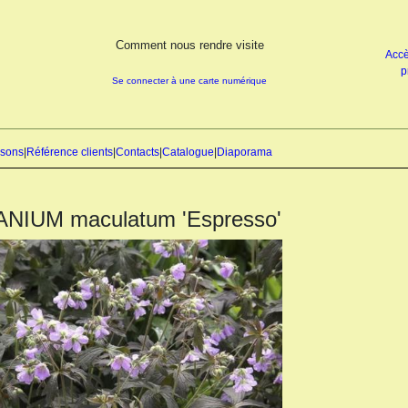
Comment nous rendre visite
Accè
p
Se connecter à une carte numérique
isons
|
Référence clients
|
Contacts
|
Catalogue
|
Diaporama
NIUM maculatum 'Espresso'