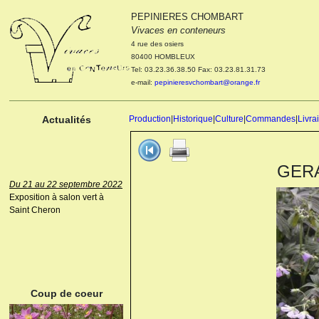
PEPINIERES CHOMBART
Le 04 et 05 octobre 2022
Vivaces en conteneurs
Portes ouvertes de la
4 rue des osiers
pépinière : Visite des
80400 HOMBLEUX
cultures, découverte des
Tel: 03.23.36.38.50 Fax: 03.23.81.31.73
nouveautés. Le rendez-vous
e-mail:
pepinieresvchombart@orange.fr
des passionnés Le mardi 04
octobre 2022. Le mercredi 05
octobre 2022.
Actualités
Production
|
Historique
|
Culture
|
Commandes
|
Livra
GERA
Du 21 au 22 septembre 2022
Exposition à salon vert à
Saint Cheron
ANEMONE HUPEHENSIS
PRINZ HEINRICH
Coup de coeur