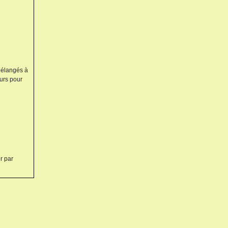
 Mélangés à
eurs pour
r par