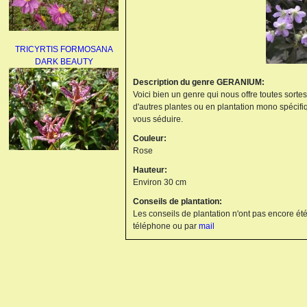
TRICYRTIS FORMOSANA
DARK BEAUTY
Description du genre GERANIUM:
Voici bien un genre qui nous offre toutes sorte
d'autres plantes ou en plantation mono spécifi
vous séduire.
Couleur:
Rose
AGAPANTHUS
Hauteur:
UMBELLATUS ALBUS
Environ 30 cm
Conseils de plantation:
Les conseils de plantation n'ont pas encore été
téléphone ou par
mail
PAEONIA LACTIFLORA
BOWL OF BEAUTY