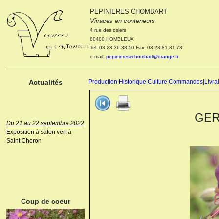
PEPINIERES CHOMBART
Le 04 et 05 octobre 2022
Vivaces en conteneurs
Portes ouvertes de la
4 rue des osiers
pépinière : Visite des
80400 HOMBLEUX
cultures, découverte des
Tel: 03.23.36.38.50 Fax: 03.23.81.31.73
nouveautés. Le rendez-vous
e-mail:
pepinieresvchombart@orange.fr
des passionnés Le mardi 04
octobre 2022. Le mercredi 05
octobre 2022.
Actualités
Production
|
Historique
|
Culture
|
Commandes
|
Livra
GERA
Du 21 au 22 septembre 2022
Exposition à salon vert à
Saint Cheron
ANEMONE HUPEHENSIS
PRINZ HEINRICH
Coup de coeur