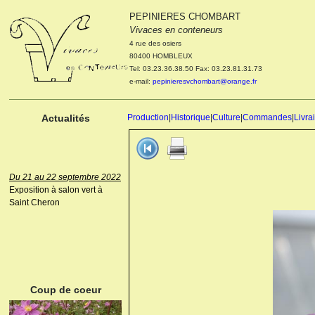
PEPINIERES CHOMBART
Le 04 et 05 octobre 2022
Vivaces en conteneurs
Portes ouvertes de la
4 rue des osiers
pépinière : Visite des
80400 HOMBLEUX
cultures, découverte des
Tel: 03.23.36.38.50 Fax: 03.23.81.31.73
nouveautés. Le rendez-vous
e-mail:
pepinieresvchombart@orange.fr
des passionnés Le mardi 04
octobre 2022. Le mercredi 05
octobre 2022.
Actualités
Production
|
Historique
|
Culture
|
Commandes
|
Livra
Du 21 au 22 septembre 2022
Exposition à salon vert à
Saint Cheron
ANEMONE HUPEHENSIS
PRINZ HEINRICH
Coup de coeur