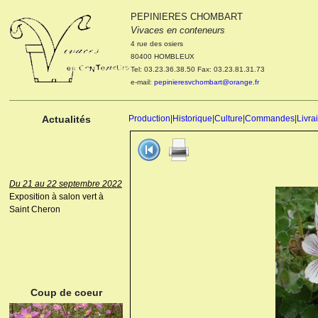
PEPINIERES CHOMBART
Le 04 et 05 octobre 2022
Vivaces en conteneurs
Portes ouvertes de la
4 rue des osiers
pépinière : Visite des
80400 HOMBLEUX
cultures, découverte des
Tel: 03.23.36.38.50 Fax: 03.23.81.31.73
nouveautés. Le rendez-vous
e-mail:
pepinieresvchombart@orange.fr
des passionnés Le mardi 04
octobre 2022. Le mercredi 05
octobre 2022.
Actualités
Production
|
Historique
|
Culture
|
Commandes
|
Livra
Du 21 au 22 septembre 2022
Exposition à salon vert à
Saint Cheron
ANEMONE HUPEHENSIS
PRINZ HEINRICH
Coup de coeur