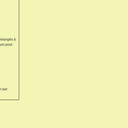
 Mélangés à
eurs pour
r par