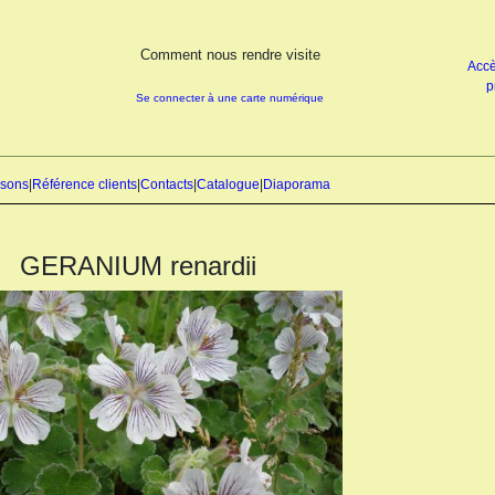
Comment nous rendre visite
Accè
p
Se connecter à une carte numérique
isons
|
Référence clients
|
Contacts
|
Catalogue
|
Diaporama
GERANIUM renardii