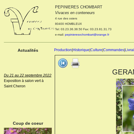
PEPINIERES CHOMBART
Le 04 et 05 octobre 2022
Vivaces en conteneurs
Portes ouvertes de la
4 rue des osiers
pépinière : Visite des
80400 HOMBLEUX
cultures, découverte des
Tel: 03.23.36.38.50 Fax: 03.23.81.31.73
nouveautés. Le rendez-vous
e-mail:
pepinieresvchombart@orange.fr
des passionnés Le mardi 04
octobre 2022. Le mercredi 05
octobre 2022.
Actualités
Production
|
Historique
|
Culture
|
Commandes
|
Livra
GERANI
Du 21 au 22 septembre 2022
Exposition à salon vert à
Saint Cheron
ANEMONE HUPEHENSIS
PRINZ HEINRICH
Coup de coeur