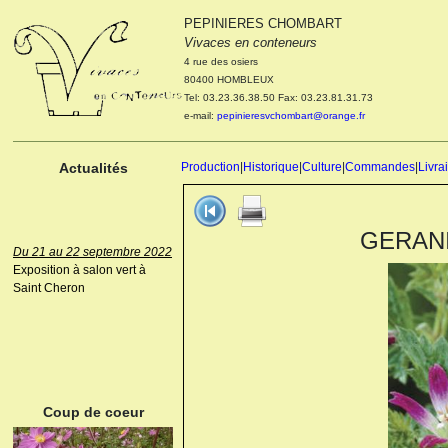
PEPINIERES CHOMBART
Le 04 et 05 octobre 2022
Vivaces en conteneurs
Portes ouvertes de la
4 rue des osiers
pépinière : Visite des
80400 HOMBLEUX
cultures, découverte des
Tel: 03.23.36.38.50 Fax: 03.23.81.31.73
nouveautés. Le rendez-vous
e-mail:
pepinieresvchombart@orange.fr
des passionnés Le mardi 04
octobre 2022. Le mercredi 05
octobre 2022.
Actualités
Production
|
Historique
|
Culture
|
Commandes
|
Livra
GERANIU
Du 21 au 22 septembre 2022
Exposition à salon vert à
Saint Cheron
ANEMONE HUPEHENSIS
PRINZ HEINRICH
Coup de coeur