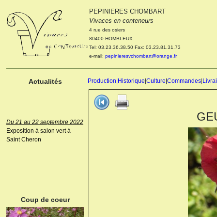
PEPINIERES CHOMBART
Le 04 et 05 octobre 2022
Vivaces en conteneurs
Portes ouvertes de la
4 rue des osiers
pépinière : Visite des
80400 HOMBLEUX
cultures, découverte des
Tel: 03.23.36.38.50 Fax: 03.23.81.31.73
nouveautés. Le rendez-vous
e-mail:
pepinieresvchombart@orange.fr
des passionnés Le mardi 04
octobre 2022. Le mercredi 05
octobre 2022.
Actualités
Production
|
Historique
|
Culture
|
Commandes
|
Livra
GEU
Du 21 au 22 septembre 2022
Exposition à salon vert à
Saint Cheron
ANEMONE HUPEHENSIS
PRINZ HEINRICH
Coup de coeur