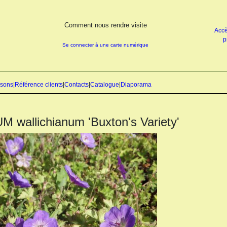
Comment nous rendre visite
Accè
p
Se connecter à une carte numérique
isons
|
Référence clients
|
Contacts
|
Catalogue
|
Diaporama
wallichianum 'Buxton's Variety'