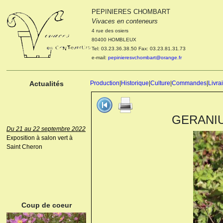
PEPINIERES CHOMBART
Le 04 et 05 octobre 2022
Vivaces en conteneurs
Portes ouvertes de la
4 rue des osiers
pépinière : Visite des
80400 HOMBLEUX
cultures, découverte des
Tel: 03.23.36.38.50 Fax: 03.23.81.31.73
nouveautés. Le rendez-vous
e-mail:
pepinieresvchombart@orange.fr
des passionnés Le mardi 04
octobre 2022. Le mercredi 05
octobre 2022.
Actualités
Production
|
Historique
|
Culture
|
Commandes
|
Livra
GERANIUM 
Du 21 au 22 septembre 2022
Exposition à salon vert à
Saint Cheron
ANEMONE HUPEHENSIS
PRINZ HEINRICH
Coup de coeur