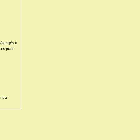
 Mélangés à
eurs pour
r par