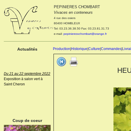
PEPINIERES CHOMBART
Le 04 et 05 octobre 2022
Vivaces en conteneurs
Portes ouvertes de la
4 rue des osiers
pépinière : Visite des
80400 HOMBLEUX
cultures, découverte des
Tel: 03.23.36.38.50 Fax: 03.23.81.31.73
nouveautés. Le rendez-vous
e-mail:
pepinieresvchombart@orange.fr
des passionnés Le mardi 04
octobre 2022. Le mercredi 05
octobre 2022.
Actualités
Production
|
Historique
|
Culture
|
Commandes
|
Livra
HEU
Du 21 au 22 septembre 2022
Exposition à salon vert à
Saint Cheron
ANEMONE HUPEHENSIS
PRINZ HEINRICH
Coup de coeur