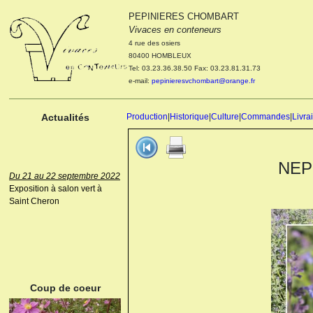
PEPINIERES CHOMBART
Le 04 et 05 octobre 2022
Vivaces en conteneurs
Portes ouvertes de la
4 rue des osiers
pépinière : Visite des
80400 HOMBLEUX
cultures, découverte des
Tel: 03.23.36.38.50 Fax: 03.23.81.31.73
nouveautés. Le rendez-vous
e-mail:
pepinieresvchombart@orange.fr
des passionnés Le mardi 04
octobre 2022. Le mercredi 05
octobre 2022.
Actualités
Production
|
Historique
|
Culture
|
Commandes
|
Livra
NEPE
Du 21 au 22 septembre 2022
Exposition à salon vert à
Saint Cheron
ANEMONE HUPEHENSIS
PRINZ HEINRICH
Coup de coeur