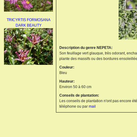
TRICYRTIS FORMOSANA
DARK BEAUTY
Description du genre NEPETA:
Son feuillage vert glauque, très odorant, enchan
plante des massifs ou des bordures ensoleillées.
Couleur:
AGAPANTHUS
Bleu
UMBELLATUS ALBUS
Hauteur:
Environ 50 à 60 cm
Conseils de plantation:
Les conseils de plantation n'ont pas encore été
téléphone ou par
mail
PAEONIA LACTIFLORA
BOWL OF BEAUTY