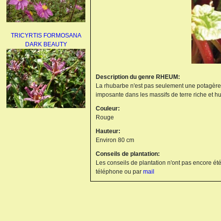
TRICYRTIS FORMOSANA
DARK BEAUTY
Description du genre RHEUM:
La rhubarbe n'est pas seulement une potagère, 
imposante dans les massifs de terre riche et hu
Couleur:
Rouge
AGAPANTHUS
UMBELLATUS ALBUS
Hauteur:
Environ 80 cm
Conseils de plantation:
Les conseils de plantation n'ont pas encore été
téléphone ou par
mail
PAEONIA LACTIFLORA
BOWL OF BEAUTY