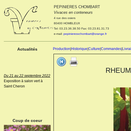
PEPINIERES CHOMBART
Le 04 et 05 octobre 2022
Vivaces en conteneurs
Portes ouvertes de la
4 rue des osiers
pépinière : Visite des
80400 HOMBLEUX
cultures, découverte des
Tel: 03.23.36.38.50 Fax: 03.23.81.31.73
nouveautés. Le rendez-vous
e-mail:
pepinieresvchombart@orange.fr
des passionnés Le mardi 04
octobre 2022. Le mercredi 05
octobre 2022.
Actualités
Production
|
Historique
|
Culture
|
Commandes
|
Livra
RHEUM 
Du 21 au 22 septembre 2022
Exposition à salon vert à
Saint Cheron
ANEMONE HUPEHENSIS
PRINZ HEINRICH
Coup de coeur