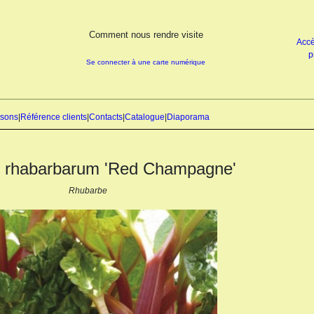
Comment nous rendre visite
Accè
p
Se connecter à une carte numérique
isons
|
Référence clients
|
Contacts
|
Catalogue
|
Diaporama
rhabarbarum 'Red Champagne'
Rhubarbe