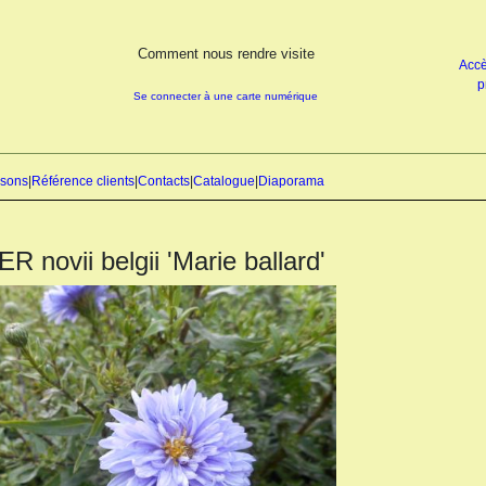
Comment nous rendre visite
Accè
p
Se connecter à une carte numérique
isons
|
Référence clients
|
Contacts
|
Catalogue
|
Diaporama
R novii belgii 'Marie ballard'