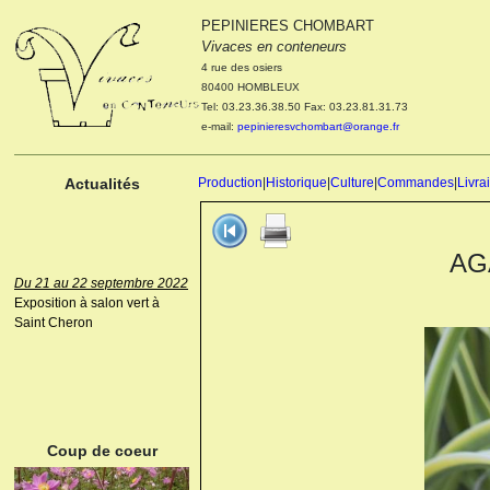
PEPINIERES CHOMBART
Le 04 et 05 octobre 2022
Vivaces en conteneurs
Portes ouvertes de la
4 rue des osiers
pépinière : Visite des
80400 HOMBLEUX
cultures, découverte des
Tel: 03.23.36.38.50 Fax: 03.23.81.31.73
nouveautés. Le rendez-vous
e-mail:
pepinieresvchombart@orange.fr
des passionnés Le mardi 04
octobre 2022. Le mercredi 05
octobre 2022.
Actualités
Production
|
Historique
|
Culture
|
Commandes
|
Livra
AG
Du 21 au 22 septembre 2022
Exposition à salon vert à
Saint Cheron
ANEMONE HUPEHENSIS
PRINZ HEINRICH
Coup de coeur