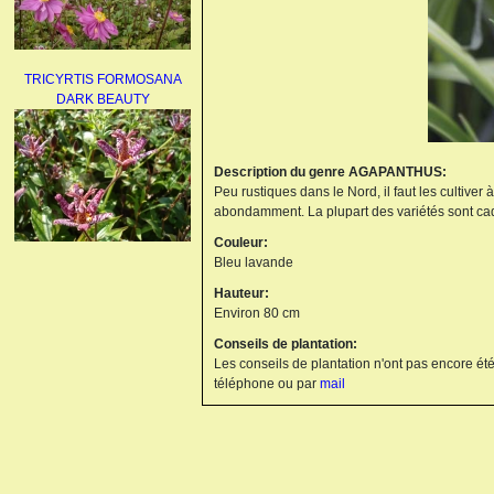
TRICYRTIS FORMOSANA
DARK BEAUTY
Description du genre AGAPANTHUS:
Peu rustiques dans le Nord, il faut les cultiver
abondamment. La plupart des variétés sont cad
Couleur:
Bleu lavande
AGAPANTHUS
UMBELLATUS ALBUS
Hauteur:
Environ 80 cm
Conseils de plantation:
Les conseils de plantation n'ont pas encore été
téléphone ou par
mail
PAEONIA LACTIFLORA
BOWL OF BEAUTY