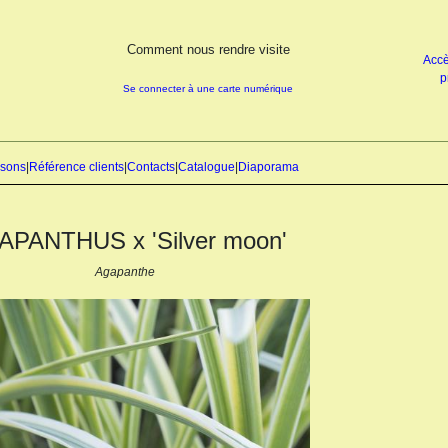
Comment nous rendre visite
Accè
p
Se connecter à une carte numérique
isons
|
Référence clients
|
Contacts
|
Catalogue
|
Diaporama
APANTHUS x 'Silver moon'
Agapanthe