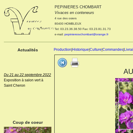
PEPINIERES CHOMBART
Le 04 et 05 octobre 2022
Vivaces en conteneurs
Portes ouvertes de la
4 rue des osiers
pépinière : Visite des
80400 HOMBLEUX
cultures, découverte des
Tel: 03.23.36.38.50 Fax: 03.23.81.31.73
nouveautés. Le rendez-vous
e-mail:
pepinieresvchombart@orange.fr
des passionnés Le mardi 04
octobre 2022. Le mercredi 05
octobre 2022.
Actualités
Production
|
Historique
|
Culture
|
Commandes
|
Livra
AU
Du 21 au 22 septembre 2022
Exposition à salon vert à
Saint Cheron
ANEMONE HUPEHENSIS
PRINZ HEINRICH
Coup de coeur