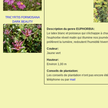
TRICYRTIS FORMOSANA
DARK BEAUTY
Description du genre EUPHORBIA:
Le latex blanc et poisseux qui s'échappe à ch
l'euphorbe réveil matin qui illumine nos journée
préfèrent la lumière, redoutent l'humidité hiver
Couleur:
Jaune vert
AGAPANTHUS
Hauteur:
UMBELLATUS ALBUS
Environ 1,00 m
Conseils de plantation:
Les conseils de plantation n'ont pas encore été
téléphone ou par
mail
PAEONIA LACTIFLORA
BOWL OF BEAUTY