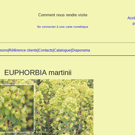
Comment nous rendre visite
Accè
p
Se connecter à une carte numérique
isons
|
Référence clients
|
Contacts
|
Catalogue
|
Diaporama
EUPHORBIA martinii