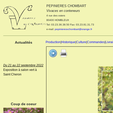
PEPINIERES CHOMBART
Le 04 et 05 octobre 2022
Vivaces en conteneurs
Portes ouvertes de la
4 rue des osiers
pépinière : Visite des
80400 HOMBLEUX
cultures, découverte des
Tel: 03.23.36.38.50 Fax: 03.23.81.31.73
nouveautés. Le rendez-vous
e-mail:
pepinieresvchombart@orange.fr
des passionnés Le mardi 04
octobre 2022. Le mercredi 05
octobre 2022.
Actualités
Production
|
Historique
|
Culture
|
Commandes
|
Livra
Du 21 au 22 septembre 2022
Exposition à salon vert à
Saint Cheron
ANEMONE HUPEHENSIS
PRINZ HEINRICH
Coup de coeur