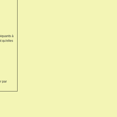
piquants à
t qu'elles
r par