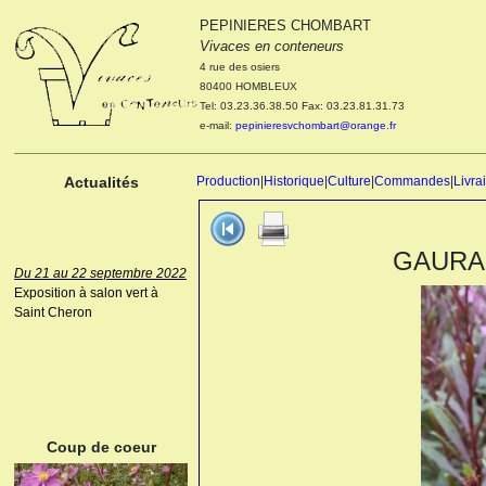
PEPINIERES CHOMBART
Le 04 et 05 octobre 2022
Vivaces en conteneurs
Portes ouvertes de la
4 rue des osiers
pépinière : Visite des
80400 HOMBLEUX
cultures, découverte des
Tel: 03.23.36.38.50 Fax: 03.23.81.31.73
nouveautés. Le rendez-vous
e-mail:
pepinieresvchombart@orange.fr
des passionnés Le mardi 04
octobre 2022. Le mercredi 05
octobre 2022.
Actualités
Production
|
Historique
|
Culture
|
Commandes
|
Livra
GAURA l
Du 21 au 22 septembre 2022
Exposition à salon vert à
Saint Cheron
ANEMONE HUPEHENSIS
PRINZ HEINRICH
Coup de coeur