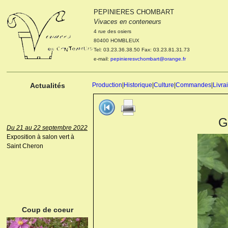
PEPINIERES CHOMBART
Le 04 et 05 octobre 2022
Vivaces en conteneurs
Portes ouvertes de la
4 rue des osiers
pépinière : Visite des
80400 HOMBLEUX
cultures, découverte des
Tel: 03.23.36.38.50 Fax: 03.23.81.31.73
nouveautés. Le rendez-vous
e-mail:
pepinieresvchombart@orange.fr
des passionnés Le mardi 04
octobre 2022. Le mercredi 05
octobre 2022.
Actualités
Production
|
Historique
|
Culture
|
Commandes
|
Livra
G
Du 21 au 22 septembre 2022
Exposition à salon vert à
Saint Cheron
ANEMONE HUPEHENSIS
PRINZ HEINRICH
Coup de coeur