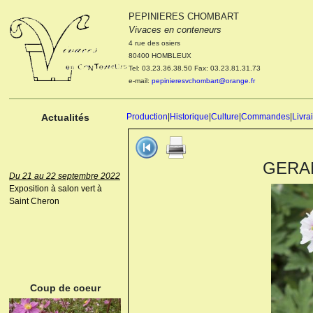
PEPINIERES CHOMBART
Le 04 et 05 octobre 2022
Vivaces en conteneurs
Portes ouvertes de la
4 rue des osiers
pépinière : Visite des
80400 HOMBLEUX
cultures, découverte des
Tel: 03.23.36.38.50 Fax: 03.23.81.31.73
nouveautés. Le rendez-vous
e-mail:
pepinieresvchombart@orange.fr
des passionnés Le mardi 04
octobre 2022. Le mercredi 05
octobre 2022.
Actualités
Production
|
Historique
|
Culture
|
Commandes
|
Livra
GERANI
Du 21 au 22 septembre 2022
Exposition à salon vert à
Saint Cheron
ANEMONE HUPEHENSIS
PRINZ HEINRICH
Coup de coeur