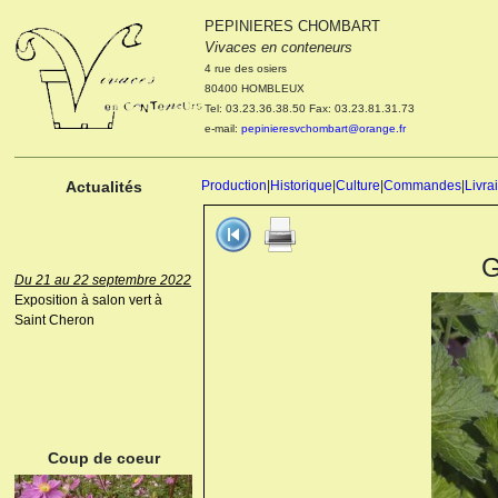
PEPINIERES CHOMBART
Le 04 et 05 octobre 2022
Vivaces en conteneurs
Portes ouvertes de la
4 rue des osiers
pépinière : Visite des
80400 HOMBLEUX
cultures, découverte des
Tel: 03.23.36.38.50 Fax: 03.23.81.31.73
nouveautés. Le rendez-vous
e-mail:
pepinieresvchombart@orange.fr
des passionnés Le mardi 04
octobre 2022. Le mercredi 05
octobre 2022.
Actualités
Production
|
Historique
|
Culture
|
Commandes
|
Livra
G
Du 21 au 22 septembre 2022
Exposition à salon vert à
Saint Cheron
ANEMONE HUPEHENSIS
PRINZ HEINRICH
Coup de coeur