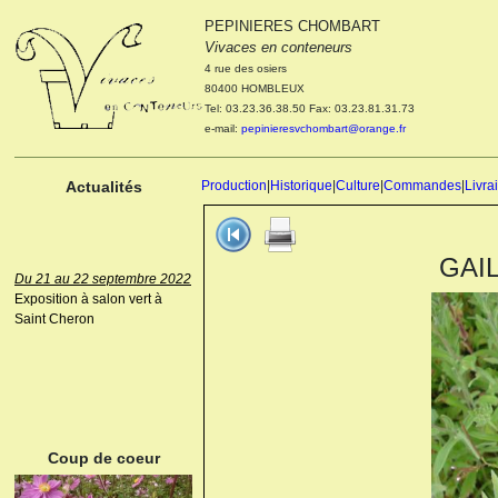
PEPINIERES CHOMBART
Le 04 et 05 octobre 2022
Vivaces en conteneurs
Portes ouvertes de la
4 rue des osiers
pépinière : Visite des
80400 HOMBLEUX
cultures, découverte des
Tel: 03.23.36.38.50 Fax: 03.23.81.31.73
nouveautés. Le rendez-vous
e-mail:
pepinieresvchombart@orange.fr
des passionnés Le mardi 04
octobre 2022. Le mercredi 05
octobre 2022.
Actualités
Production
|
Historique
|
Culture
|
Commandes
|
Livra
GAIL
Du 21 au 22 septembre 2022
Exposition à salon vert à
Saint Cheron
ANEMONE HUPEHENSIS
PRINZ HEINRICH
Coup de coeur