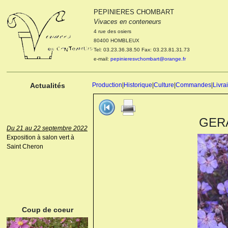
PEPINIERES CHOMBART
Le 04 et 05 octobre 2022
Vivaces en conteneurs
Portes ouvertes de la
4 rue des osiers
pépinière : Visite des
80400 HOMBLEUX
cultures, découverte des
Tel: 03.23.36.38.50 Fax: 03.23.81.31.73
nouveautés. Le rendez-vous
e-mail:
pepinieresvchombart@orange.fr
des passionnés Le mardi 04
octobre 2022. Le mercredi 05
octobre 2022.
Actualités
Production
|
Historique
|
Culture
|
Commandes
|
Livra
GERA
Du 21 au 22 septembre 2022
Exposition à salon vert à
Saint Cheron
ANEMONE HUPEHENSIS
PRINZ HEINRICH
Coup de coeur