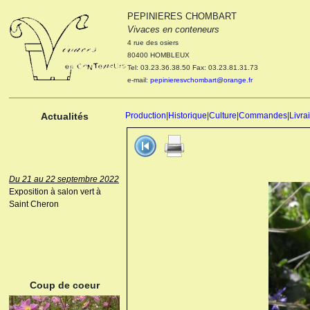
PEPINIERES CHOMBART
Le 04 et 05 octobre 2022
Vivaces en conteneurs
Portes ouvertes de la
4 rue des osiers
pépinière : Visite des
80400 HOMBLEUX
cultures, découverte des
Tel: 03.23.36.38.50 Fax: 03.23.81.31.73
nouveautés. Le rendez-vous
e-mail:
pepinieresvchombart@orange.fr
des passionnés Le mardi 04
octobre 2022. Le mercredi 05
octobre 2022.
Actualités
Production
|
Historique
|
Culture
|
Commandes
|
Livra
Du 21 au 22 septembre 2022
Exposition à salon vert à
Saint Cheron
ANEMONE HUPEHENSIS
PRINZ HEINRICH
Coup de coeur