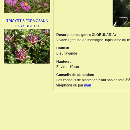
TRICYRTIS FORMOSANA
DARK BEAUTY
Description du genre GLOBULARIA:
Vivace ligneuse de montagne, tapissante au feu
Couleur:
Bleu lavande
Hauteur:
Environ 10 cm
AGAPANTHUS
Conseils de plantation:
UMBELLATUS ALBUS
Les conseils de plantation n'ont pas encore été
téléphone ou par
mail
PAEONIA LACTIFLORA
BOWL OF BEAUTY